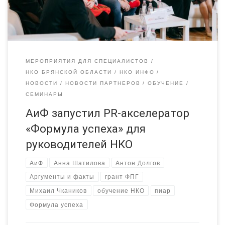
электронных платформ – это […]
МЕРОПРИЯТИЯ ДЛЯ СПЕЦИАЛИСТОВ
НКО БРЯНСКОЙ ОБЛАСТИ
НКО ИНФО
НОВОСТИ
НОВОСТИ ПАРТНЕРОВ
ОБУЧЕНИЕ
СЕМИНАРЫ
АиФ запустил PR-акселератор
«Формула успеха» для
руководителей НКО
АиФ
Анна Шатилова
Антон Долгов
Аргументы и факты
грант ФПГ
Михаил Чкаников
обучение НКО
пиар
Формула успеха