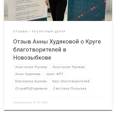
прорабатывая каждый этап: […]
ОТЗЫВЫ
РЕСУРСНЫЙ ЦЕНТР
Отзыв Анны Худяковой о Круге
благотворителей в
Новозыбкове
Анастасия Рысева
Анастасия Ткачева
Анна Худякова
грант ФПГ
Екатерина Быкова
Круг благотворителей
ОтзывРЦРадимичи
Светлана Польская
Опубликовано
05.07.2025