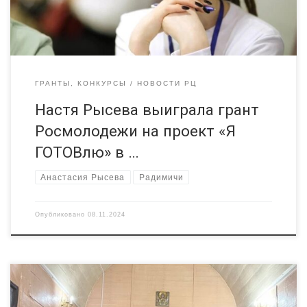
формирование навыков приготовления пищи у 20 детей-сирот
[…]
ГРАНТЫ, КОНКУРСЫ
НОВОСТИ РЦ
Настя Рысева выиграла грант
Росмолодежи на проект «Я
ГОТОВлю» в …
Анастасия Рысева
Радимичи
Опубликовано
08.11.2024
В рамках нашего грантового проекта, посвященного