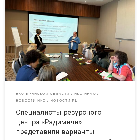
Галина Гердт и Светлана Польская приняли участие в итоговой
встрече проекта «Малым территориям большое будущее:
действуем сообща», которая состоялась в Москве.
Руководители региональных ресурсных центров,
занимающихся развитием малых территорий и работой с
местными сообществами целый год принимали участие в
проекте Группа НКО «Гарант» Центра «Гарант» (г.
Архангельск). На московской встрече «Радимичи»
представили собственный опыт вовлечения […]
НКО БРЯНСКОЙ ОБЛАСТИ
НКО ИНФО
НОВОСТИ НКО
НОВОСТИ РЦ
Специалисты ресурсного
центра «Радимичи»
представили варианты