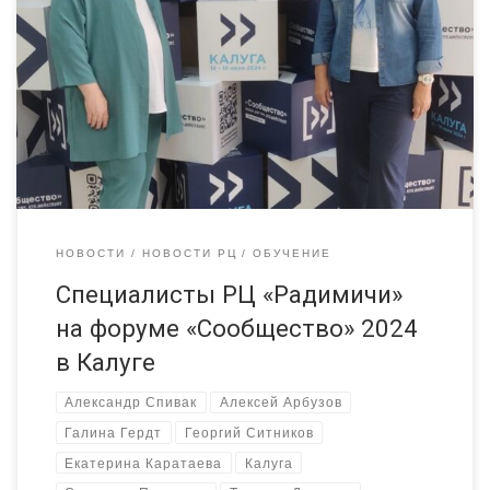
В течение двух дней 18-19 июля в Калуге проходит Форум
«Сообщество» / 18-19 июля, Калуга Этот форум — культовое
мероприятие для представителей некоммерческого сектора
экономики, в течение года он проходит в нескольких регионах
России и в конце года — финальный на одной из территорий.
Программа открытой площадки в Калуге для знакомства, […]
НОВОСТИ
НОВОСТИ РЦ
ОБУЧЕНИЕ
Специалисты РЦ «Радимичи»
на форуме «Сообщество» 2024
в Калуге
Александр Спивак
Алексей Арбузов
Галина Гердт
Георгий Ситников
Екатерина Каратаева
Калуга