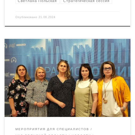
Светлана Польская
Стратегическая сессия
Опубликовано
21.06.2024
Первая стажировка в нашем проекте «Ресурсный центр
«Радимичи» — системное сотрудничество для устойчивого
развития институтов гражданского общества», который
реализуется при поддержке ФПГ, состоялась в течение трёх
последних майских дней. Делегацию из Липецкой области
представляли: Анастасия Голощапова, директор автономной
некоммерческой организации социальной поддержки и
защиты граждан «Виктория» ВИКТОРИЯ. Ирина Перфилова,
директора РАСТЁМ […]
МЕРОПРИЯТИЯ ДЛЯ СПЕЦИАЛИСТОВ