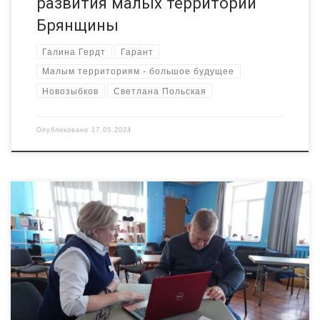
развития малых территорий
Брянщины
Галина Гердт
Гарант
Малым территориям - большое будущее
Новозыбков
Светлана Польская
Опубликовано
17.05.2024
Более 50 консультаций провел Ресурсный центр «Радимичи» в
этом году. Специалисты РЦ помогают нащупать идею проекта,
придать ей структурированный вид, подсказывают, как
добиться тех или иных результатов в процессе реализации.
Такая работа продолжается в РЦ уже много лет благодаря
поддержке Фонда президентских грантов. Команда РЦ
подвела промежуточные итоги за 3 […]