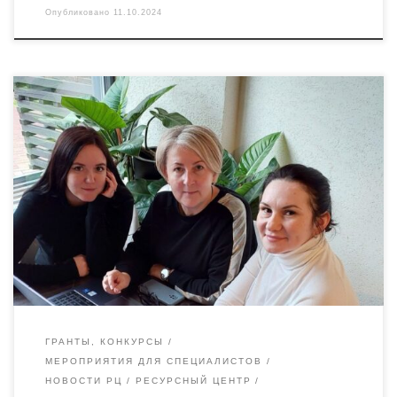
Опубликовано
11.10.2024
Уважаемые коллеги, успевайте записаться к нам на
консультации, у нас есть действующий грант Фонда
президентских грантов, направленный на развитие сектора
некоммерческой экономики Брянской области. Мы поможем
вам с составлением грантовой заявки на конкурсы
президентских грантов. Записаться на консультацию можно
по этой ссылке https://forms.gle/LMB8RtZ7zByqh7CNA
«Ресурсный центр «Радимичи» — системное сотрудничество
для […]
ГРАНТЫ, КОНКУРСЫ
МЕРОПРИЯТИЯ ДЛЯ СПЕЦИАЛИСТОВ
НОВОСТИ РЦ
РЕСУРСНЫЙ ЦЕНТР