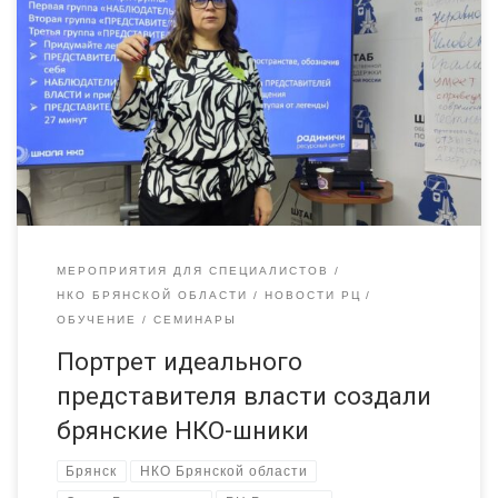
которыми должен обладать чиновник, поставила перед
участниками семинара Ольга Голощапова. Семинар состоялся
в Штабе общественной поддержки Брянской области рамках
проекта «Ресурсный центр «Радимичи» — системное
сотрудничество для устойчивого развития институтов
гражданского общества». Полтора десятка представителей
некоммерческого сектора Брянщины несколько часов
разбирались с тем, как […]
МЕРОПРИЯТИЯ ДЛЯ СПЕЦИАЛИСТОВ
НКО БРЯНСКОЙ ОБЛАСТИ
НОВОСТИ РЦ
ОБУЧЕНИЕ
СЕМИНАРЫ
Портрет идеального
представителя власти создали
брянские НКО-шники
Брянск
НКО Брянской области