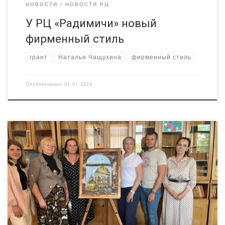
НОВОСТИ
НОВОСТИ РЦ
У РЦ «Радимичи» новый
фирменный стиль
грант
Наталья Чащухина
фирменный стиль
Опубликовано
01.07.2024
Очередное занятие в школе социокультурного
проектирования для НКО Брянщины провел Ресурсный центр
«Радимичи». Светлана Польская обсудила с руководителями
общественных организаций направления реализации
социокультурных проектов в районах Брянской области.
Участники по традиции смогли прослушать не только
теоретический материал, но и на практике обсудить
возможности реализации проектов в Брянской области.