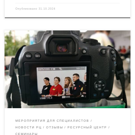
Опубликовано
31.10.2024
Сегодня по приглашению Ресурсный центр «Радимичи»
побывала на очередном семинаре, который проходил в
Губернаторском дворце. Лично для меня участие в подобных
семинарах — это глоток воздуха и перезагрузка. Очень
понравилось начало семинара, так называемое знакомство с
коллегами некоммерческого сектора Брянской области,
когда мы уселись друг напротив друга и коротко должны
были […]
МЕРОПРИЯТИЯ ДЛЯ СПЕЦИАЛИСТОВ
НОВОСТИ РЦ
ОТЗЫВЫ
РЕСУРСНЫЙ ЦЕНТР
СЕМИНАРЫ