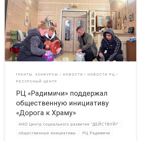
развитию системного сотрудничества НКО Брянщины,
«Ресурсный центр «Радимичи» — системное сотрудничество
для устойчивого развития институтов гражданского
общества» при поддержке Фонда президентских грантов, мы
поддерживаем общественные инициативы в регионе. Об
одной из инициатив пишут наши коллеги, получившие
микрогрант РЦ «Радимичи». Инициатива называется «Дорога к
храму» […]
ГРАНТЫ, КОНКУРСЫ
НОВОСТИ
НОВОСТИ РЦ
РЕСУРСНЫЙ ЦЕНТР
РЦ «Радимичи» поддержал
общественную инициативу
«Дорога к Храму»
АНО Центр социального развития "ДЕЙСТВУЙ!"
общественные инициативы
РЦ Радимичи