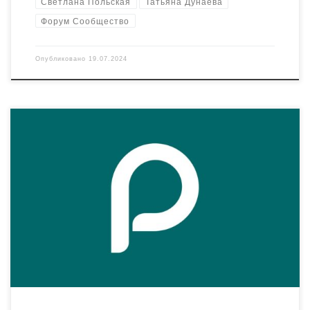
Светлана Польская
Татьяна Дунаева
Форум Сообщество
Опубликовано
19.07.2024
Новый фирменный стиль Ресурсного центра «Радимичи»
разработан в рамках реализации грантового проекта
“Ресурсный центр “Радимичи” – системное сотрудничество
для устойчивого развития институтов гражданского
общества”, который реализуется при поддержке ФПГ.
Команда «Радимичей» выбрала за основные цвета
бирюзовый и песочный. Помимо собственно логотипа
обновилась и упаковка наших проектов. Мы провели
голосование среди […]