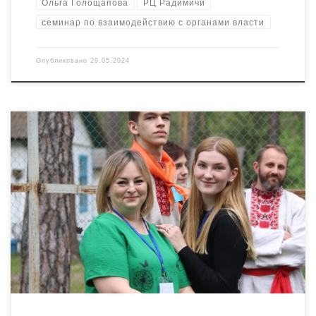
Ольга Голощапова
РЦ Радимичи
семинар по взаимодействию с органами власти
Опубликовано
29.05.2024
Семидневная инструктивная методическая смена (ИМС) для
будущих вожатых для детских оздоровительных лагерей
Брянщины состоялась в «Новокемпе». На дружественной
площадке встретились студенты профессионально-
педагогических колледжей, волонтёры, педагоги, сотрудники
«Радимичей», вожатые. За неделю участникам удалось очень
плотно поработать над такими темами, как толерантность,
конфликты во время отдыха детей, причины, пути их решения,
особенности […]