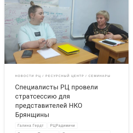
У Ресурсного центра «Радимичи» появилась новая услуга.
Специалисты РЦ расширили спектр консультативных услуг
для заявителей. От консультаций по подготовке заявок на
грантовые конкурсы переходим к стратегическому
планированию и определению важных направлений развития
организаций некоммерческого сектора экономики
Брянщины. Cтратегическая сессия — полезный и важный
инструмент для выработки тактики и понимания общих […]
НОВОСТИ РЦ
РЕСУРСНЫЙ ЦЕНТР
СЕМИНАРЫ
Специалисты РЦ провели
стратсессию для
представителей НКО
Брянщины
Галина Гердт
РЦРадимичи