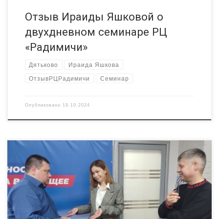
Отзыв Ираиды Яшковой о
двухдневном семинаре РЦ
«Радимичи»
Дятьково
Ираида Яшкова
ОтзывРЦРадимичи
Семинар
Опубликовано
19.10.2024
Мы продолжаем программу стажировок для брянских НКО по
программе развития межрегионального сотрудничества. На
этот раз мы едем в Калугу. Это будет однодневная
стажировка 30 октября 2024 г. Цель стажировки –
знакомство с лучшими практиками НКО, активно