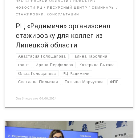
НКО БРЯНСКОЙ ОБЛАСТИ
НОВОСТИ
НОВОСТИ РЦ
РЕСУРСНЫЙ ЦЕНТР
СЕМИНАРЫ
СТАЖИРОВКИ, КОНСУЛЬТАЦИИ
РЦ «Радимичи» организовал
стажировку для коллег из
Липецкой области
Анастасия Голощапова
Галина Таболина
грант
Ирина Перфилова
Катерина Быкова
Ольга Голощапова
РЦ Радимичи
Светлана Польская
Татьяна Марчукова
ФПГ
Опубликовано
04.06.2024
Креативную задачу – описать набор позитивных качеств,