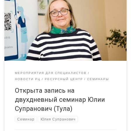
Уже на следующей неделе к нам приедет Юлия Супранович
Она проведет двухдневный семинар на разные темы каждый
день.
Бизнес и НКО: — зачем НКО сотрудничать с
бизнесом? — для чего бизнесу сотрудничать с НКО? — как и с
чем идти к бизнесу, если он малый, крупный? — какие бывают
форматы сотрудничества? […]
МЕРОПРИЯТИЯ ДЛЯ СПЕЦИАЛИСТОВ
НОВОСТИ РЦ
РЕСУРСНЫЙ ЦЕНТР
СЕМИНАРЫ
Открыта запись на
двухдневный семинар Юлии
Супранович (Тула)
Семинар
Юлия Супранович