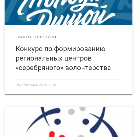
на базе образовательных организаций, государственных
учреждений и […]
ГРАНТЫ, КОНКУРСЫ
Конкурс по формированию
региональных центров
«серебряного» волонтерства
Опубликовано
26.02.2019
Союз охраны психического здоровья объявляет о начале
приёма заявок на V Общероссийский конкурс
профилактических программ в сфере охраны психического