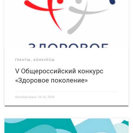
здоровья детей и подростков «Здоровое поколение»! По
результатам Конкурса организации – победители получат
гранты для реализации экспериментальных
профилактических программ на территории Российской
Федерации. Конкурс проводится при поддержке
Министерства просвещения Российской Федерации. […]
ГРАНТЫ, КОНКУРСЫ
V Общероссийский конкурс
«Здоровое поколение»
Опубликовано
26.02.2019