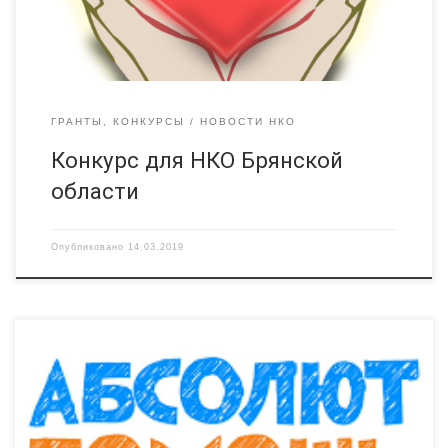
ориентированные некоммерческие организации,
зарегистрированные и действующие на территории Брянской
области, принять участие в конкурсном отборе […]
ГРАНТЫ, КОНКУРСЫ
НОВОСТИ НКО
Конкурс для НКО Брянской
области
Опубликовано
14.03.2019
БФ «Абсолют-Помощь» объявляет открытый конкурс
социальных проектов «Повышение компетенций»,
направленных на развитие компетенций и осведомленности в
области здравоохранения, реабилитации, образования,
социализации и трудоустройства: приемных родителей и