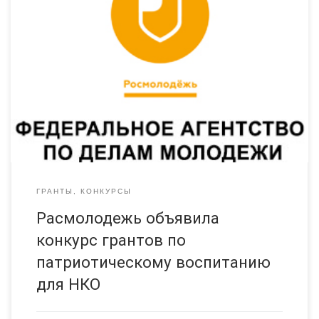
22 февраля стартовал конкурс на предоставление грантов в
форме субсидий из федерального бюджета некоммерческим
организациям, в том числе молодежным и детским
общественным объединениям (за исключением казенных
учреждений), на проведение мероприятий по содействию
патриотическому воспитанию граждан Российской
Федерации. Если вы занимаетесь подготовкой и проведением
военно-исторических реконструкций, поддержкой
молодежных поисковых отрядов и […]
ГРАНТЫ, КОНКУРСЫ
Расмолодежь объявила
конкурс грантов по
патриотическому воспитанию
для НКО