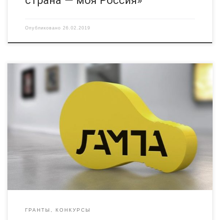
Опубликовано
26.02.2019
Сегодня «ЛАМПА» — единственный кинофестиваль в мире,
позиционирующий добровольчество и благотворительность
языком кино. Судьбы добровольцев, реальные истории
людей, изменивших мир вокруг себя, помощь, которая
пришла вовремя – вот далеко не весь перечень тем, которые
стали основой сюжетов конкурсных работ, присланных на суд
жюри «ЛАМПЫ». Кинофестиваль стал ежегодной площадкой
притяжения как […]
ГРАНТЫ, КОНКУРСЫ