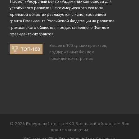
Проект «Ресурсный центр «Радимичи» как основа для
устойчивого развития некоммерческого сектора
Брянской области» реализуется с использованием
гранта Президента Российской Федерации на развитие
гражданского общества, предоставленного Фондом
президентских грантов.
Вошел в 100 лучших проектов,
поддержанных Фондом
президентских грантов
© 2026
Ресурсный центр НКО Брянской области
– Все
права защищены
Работает на
WP
– Разработан в
Тема Customizr