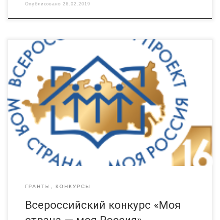
Опубликовано
26.02.2019
Обявлен заочный и очный конкурс социальных проектов,
направленных на социально-экономическое развитие России.
Самым лучшим социальным проектам окажут содействие в
тиражировании своего опыта в другие районы и регионы.
Необходимо быть не моложе 14 лет и не старше 35 лет (за
исключениемряда номинаций, которые не имеют возрастных
ограничений). Более подробная информация — […]
ГРАНТЫ, КОНКУРСЫ
Всероссийский конкурс «Моя
страна — моя Россия»