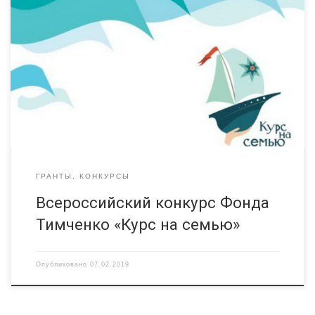
«Курс на семью» адресован организациям и НКО, которые
хотят освоить новые методы, модели и инструменты в сфере
поддержки семьи и детей, сделать свою работу системной
и успешной. Победители конкурса получат грант, чтобы
изучать и применять в своей работе практики, созданные
российскими специалистами и доказавшие свою
эффективность. Стажировки проводят эксперты 71
стажировочной […]
ГРАНТЫ, КОНКУРСЫ
Всероссийский конкурс Фонда
Тимченко «Курс на семью»
Опубликовано
07.02.2019