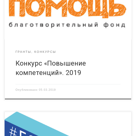
родителей детей с поражениями ЦНС, психическими
расстройствами и расстройствами поведения; специалистов,
оказывающих помощь детям с поражениями ЦНС,
психическими расстройствами и расстройствами поведения,
молодым инвалидам […]
ГРАНТЫ, КОНКУРСЫ
Конкурс «Повышение
компетенций». 2019
Опубликовано
05.03.2019
Обяъявлен всероссийский конкурс #Городские. Это