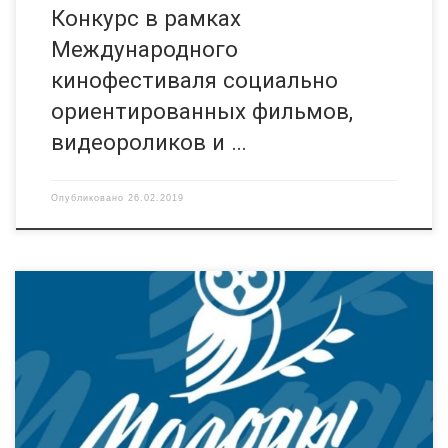
Конкурс в рамках
Международного
кинофестиваля социально
ориентированных фильмов,
видеороликов и …
Опубликовано
26.02.2019
С 15 февраля по 24 марта 2019 года Ассоциация волонтерских
центров в партнерстве с Благотворительным фондом
«Память поколений» запустили Всероссийский конкурс по
формированию региональных центров «серебряного»
волонтерства. Конкурс ориентирован на некоммерческие
организации, которые развивают добровольчество. Также
подать свои заявки могут волонтёрские центры, созданные