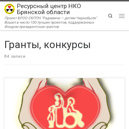
Ресурсный центр НКО
Перейти к содержимому
Брянской области
Search
Проект БРОО СКППН "Радимичи — детям Чернобыля".
Ме
Вошел в число 100 лучших проектов, поддержанных
Фондом президентских грантов
Гранты, конкурсы
84 записи
в рамках подпрограммы «Содействие развитию институтов
гражданского общества и государственная поддержка
социально ориентированных некоммерческих организаций
Брянской области» государственной программы
«Социальная и демографическая политика Брянской
области» Департамент семьи, социальной и демографической
политики Брянской области приглашает социально