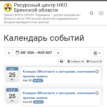
Ресурсный центр НКО
Перейти к содержимому
Брянской области
Search
Проект БРОО СКППН "Радимичи — детям Чернобыля".
Ме
Вошел в число 100 лучших проектов, поддержанных
Фондом президентских грантов
Календарь событий
АВГ 2026 – МАЙ 2027
Collapse All
Expand All
АВГ
Конкурс ВКонтакте с авторами, окончание
25
приема заявок
Вт
Авг 25
all-day
СЕН
Конкурс ВКонтакте с авторами, окончание
25
приема заявок
Пт
Сен 25
all-day