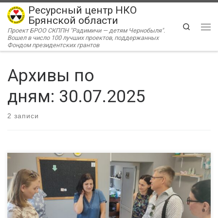
Ресурсный центр НКО
Перейти к содержимому
Брянской области
Search
Проект БРОО СКППН "Радимичи — детям Чернобыля".
Ме
Вошел в число 100 лучших проектов, поддержанных
Фондом президентских грантов
Архивы по
дням:
30.07.2025
2 записи
Брянск посетили с дружественным визитом представители
Калужского Ресурсного центра «Инициатива». При содействии
Ресурсного центра «Радимичи» состоялись встречи с
представителями брянских НКО, на которых коллеги из