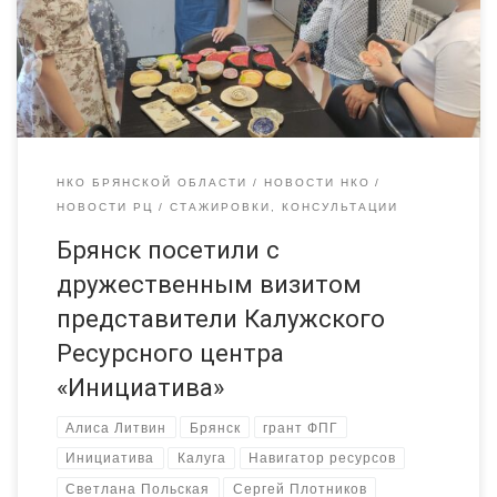
соседних областей обменялись опытом, обсудили проблемы и
достижения. Калужане посетили Центр «Гармония», где
познакомились с системой, помогающей детям и взрослым с
особенностями развития справляться с […]
НКО БРЯНСКОЙ ОБЛАСТИ
НОВОСТИ НКО
НОВОСТИ РЦ
СТАЖИРОВКИ, КОНСУЛЬТАЦИИ
Брянск посетили с
дружественным визитом
представители Калужского
Ресурсного центра
«Инициатива»
Алиса Литвин
Брянск
грант ФПГ
Инициатива
Калуга
Навигатор ресурсов
Светлана Польская
Сергей Плотников