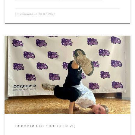
Опубликовано
30.07.2025
30 июля прошел мастер-класс по брейк-дансу, в котором
приняло участие более 10 ребят, увлекающихся брейкингом и
хип- хопом. Это занятие стало подготовкой к большому
детскому фестивалю танцевальной уличной культуры «Все
Свои», который состоится в августе в новозыбковском
городском парке. Ресурсный центр «Радимичи» поддержал
эту танцевальную инициативу детей и подростков в […]
НОВОСТИ НКО
НОВОСТИ РЦ