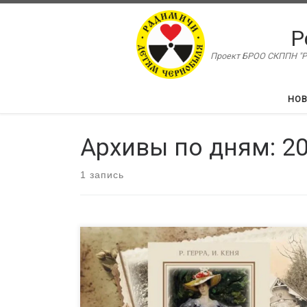
Перейти к содержимому
Р
Проект БРОО СКППН "Ра
НО
Архивы по дням:
20
1 запись
В брянской детской библиотеке №8 имени М.К.
Тенишевой 29 июля будет открыто
экспозиционное пространство под названием
«Муза русского модерна». Это пространство
посвящено жизни и деятельности выдающейся