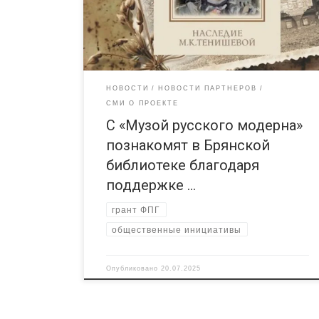
русской княгини, мецената, коллекционера и
общественной деятельницы Марии Тенишевой, как
сообщается в группе библиотеки в социальной
сети «ВКонтакте». Открытие экспозиционного
пространства поддержано РЦ «Радимичи» […]
НОВОСТИ
НОВОСТИ ПАРТНЕРОВ
СМИ О ПРОЕКТЕ
С «Музой русского модерна»
познакомят в Брянской
библиотеке благодаря
поддержке …
грант ФПГ
общественные инициативы
Опубликовано
20.07.2025