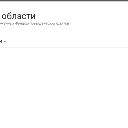
 области
ержанных Фондом президентских грантов
И