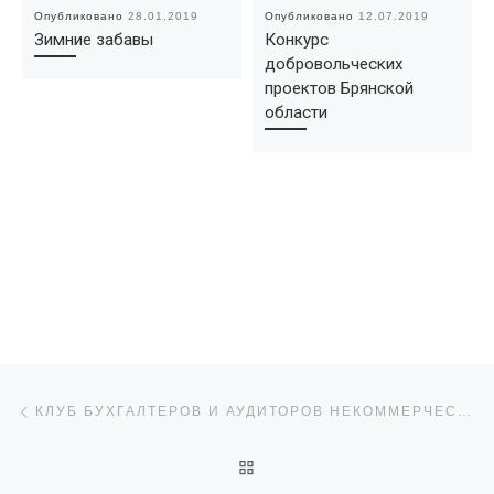
Опубликовано
28.01.2019
Опубликовано
12.07.2019
Зимние забавы
Конкурс
добровольческих
проектов Брянской
области
Навигация по записям
Предыдущая запись
КЛУБ БУХГАЛТЕРОВ И АУДИТОРОВ НЕКОММЕРЧЕСКИХ ОРГАНИЗАЦИЙ ПРИГЛАШАЕТ НА БЕСПЛАТНЫЕ ВЕБИНАРЫ
ОБРАТНО К СПИСКУ ЗАПИ