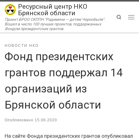
Ресурсный центр НКО
Перейти к содержимому
Брянской области
Search
Проект БРОО СКППН "Радимичи — детям Чернобыля".
Ме
Вошел в число 100 лучших проектов, поддержанных
Фондом президентских грантов
НОВОСТИ НКО
Фонд президентских
грантов поддержал 14
организаций из
Брянской области
Опубликовано
15.06.2020
На сайте Фонда президентских грантов опубликовал