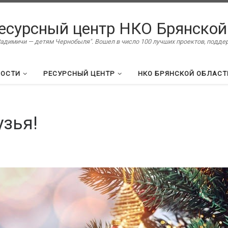
есурсный центр НКО Брянской
димичи — детям Чернобыля". Вошел в число 100 лучших проектов, подд
ВОСТИ
РЕСУРСНЫЙ ЦЕНТР
НКО БРЯНСКОЙ ОБЛАСТ
узья!