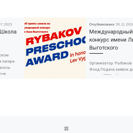
07.2023
Опубликовано
30.11.202
«Школа
Международный
конкурс имени Л
Выготского
тском
 лагере
Организатор: Рыбаков
алось
Фонд Подача заявок д
тов,
января 2021 г. Цели
ьтурных и
конкурса: Формирован
иатив из
сообщества
ской […]
профессионалов,
способного решать
актуальные проблемы 
задачи образования […]
ОБРАТНО К СПИСКУ ЗАПИ