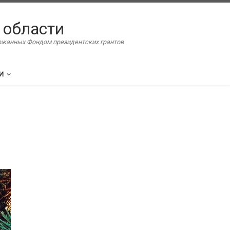
 области
ержанных Фондом президентских грантов
И