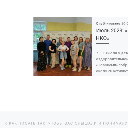
Опубликовано
10.
Июль 2023: 
НКО»
7 — 10 июля в де
оздоровительном
«Новокемп» собр
около 20 активис
лидеров НКО, кул
социальных иниц
Брянской, Смолен
Навигация по записям
Предыдущая запись
КАК ПИСАТЬ ТАК, ЧТОБЫ ВАС СЛЫШАЛИ И ПОНИМАЛИ