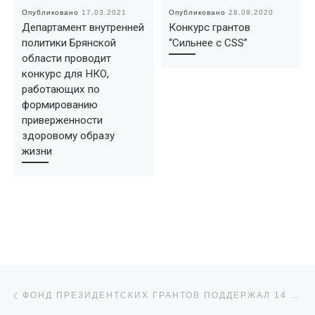
Опубликовано
17.03.2021
Опубликовано
28.09.2020
Департамент внутренней
Конкурс грантов
политики Брянской
“Сильнее с CSS”
области проводит
конкурс для НКО,
работающих по
формированию
приверженности
здоровому образу
жизни
Навигация по записям
Предыдущая запись
ФОНД ПРЕЗИДЕНТСКИХ ГРАНТОВ ПОДДЕРЖАЛ 14 ОРГАНИЗАЦИЙ ИЗ БРЯНСКОЙ ОБЛАСТИ