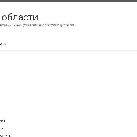
 области
ержанных Фондом президентских грантов
И
ая
ое
онда