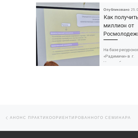
Опубликовано
25.
Как получит
миллион от
Росмолодеж
На базе ресурсно
«Радимичи» в г.
Новозыбкове со
семинары, где эк
социальному
проектированию 
Тощенко (г. Брянс
рассказал, как п
[…]
Навигация по записям
Предыдущая запись
АНОНС ПРАКТИКООРИЕНТИРОВАННОГО СЕМИНАРА