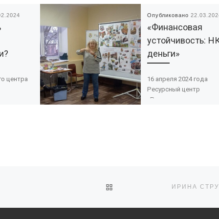
02.2024
Опубликовано
22.03.202
ь
«Финансовая
устойчивость: Н
и?
деньги»
го центра
16 апреля 2024 года
Ресурсный центр
стоялись
«Радимичи» приглашае
сперт по
дискуссионную площа
«Финансовая устойчиво
Сергей
НКО и деньги». В центр
к)
внимания – выступлен
равильно
представителей […]
ОБРАТНО К СПИСКУ ЗАПИ