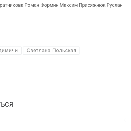
ратчикова
Роман Формин
Максим Присяжнюк
Руслан
димичи
Светлана Польская
ТЬСЯ