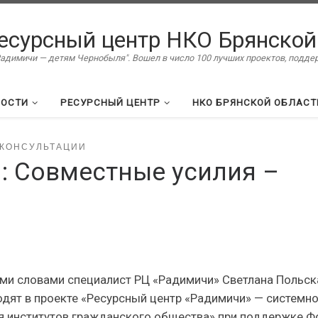
есурсный центр НКО Брянской
димичи — детям Чернобыля". Вошел в число 100 лучших проектов, подд
ВОСТИ
РЕСУРСНЫЙ ЦЕНТР
НКО БРЯНСКОЙ ОБЛАСТ
 КОНСУЛЬТАЦИИ
: Совместные усилия –
ими словами специалист РЦ «Радимичи» Светлана Польск
одят в проекте «Ресурсный центр «Радимичи» — системн
ия институтов гражданского общества» при поддержке Ф