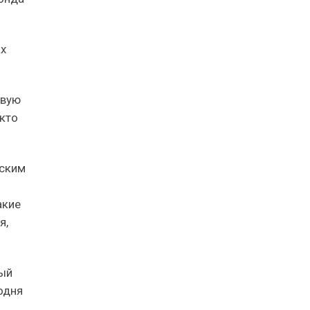
ах
овую
 кто
нским
акие
я,
ный
одня