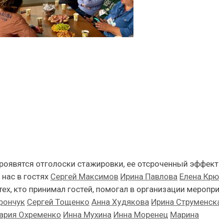
 проявятся отголоски стажировки, ее отсроченный эффект.
 нас в гостях
Сергей Максимов
Ирина Павлова
Елена Кр
ех, кто принимал гостей, помогал в организации меропр
рончук
Сергей Тощенко
Анна Худякова
Ирина Струменск
ария Охременко
Инна Мухина
Инна Моренец
Марина