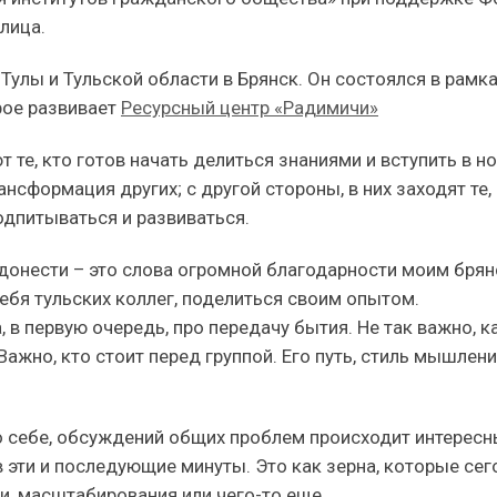
лица.
Тулы и Тульской области в Брянск. Он состоялся в рамк
рое развивает
Ресурсный центр «Радимичи»
 те, кто готов начать делиться знаниями и вступить в н
ансформация других; с другой стороны, в них заходят те,
подпитываться и развиваться.
у донести – это слова огромной благодарности моим бря
ебя тульских коллег, поделиться своим опытом.
а, в первую очередь, про передачу бытия. Не так важно, к
Важно, кто стоит перед группой. Его путь, стиль мышлени
 о себе, обсуждений общих проблем происходит интерес
 эти и последующие минуты. Это как зерна, которые сег
ли, масштабирования или чего-то еще.