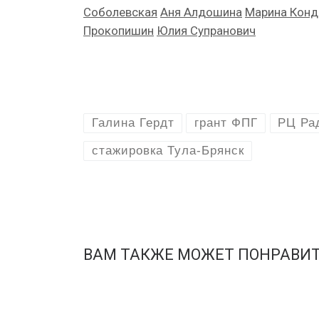
Соболевская
Аня Алдошина
Марина Конд
Прокопишин
Юлия Супранович
Галина Гердт
грант ФПГ
РЦ Ра
стажировка Тула-Брянск
ВАМ ТАКЖЕ МОЖЕТ ПОНРАВИ