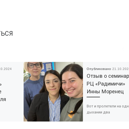
ТЬСЯ
10.2024
Опубликовано
21.10.202
Отзыв о семина
ь
РЦ «Радимичи»
е
Инны Моренец
для
Вот и пролетели на од
дыхании два
замечательных дня
азвития
тренинга от Юлии