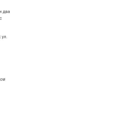
и два
с
 ул.
тов