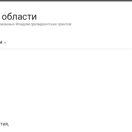
 области
ержанных Фондом президентских грантов
И
тия,