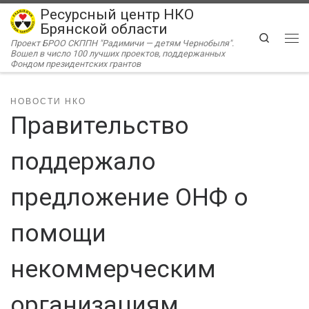
Ресурсный центр НКО
Перейти к содержимому
Брянской области
Search
Проект БРОО СКППН "Радимичи — детям Чернобыля".
Ме
Вошел в число 100 лучших проектов, поддержанных
Фондом президентских грантов
НОВОСТИ НКО
Правительство
поддержало
предложение ОНФ о
помощи
некоммерческим
организациям