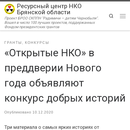
Ресурсный центр НКО
Перейти к содержимому
Брянской области
Search
Проект БРОО СКППН "Радимичи — детям Чернобыля".
Ме
Вошел в число 100 лучших проектов, поддержанных
Фондом президентских грантов
ГРАНТЫ, КОНКУРСЫ
«Открытые НКО» в
преддверии Нового
года объявляют
конкурс добрых историй
Опубликовано
10.12.2020
Три материала о самых ярких историях от