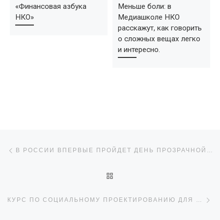
«Финансовая азбука
Меньше боли: в
НКО»
Медиашколе НКО
расскажут, как говорить
о сложных вещах легко
и интересно.
Навигация по записям
Предыдущая запись
В РОССИИ ВПЕРВЫЕ ПРОЙДЕТ ДЕНЬ ПРОЗРАЧНОЙ БЛАГОТВОРИТЕЛЬНОСТИ
ОБРАТНО К СПИСКУ ЗАПИ
С
КУРС ПО СОЦИАЛЬНОМУ ПРОЕКТИРОВАНИЮ ДЛЯ СОТРУДНИКОВ ДЕТСКИХ БИБЛИОТЕК БРЯНСКА