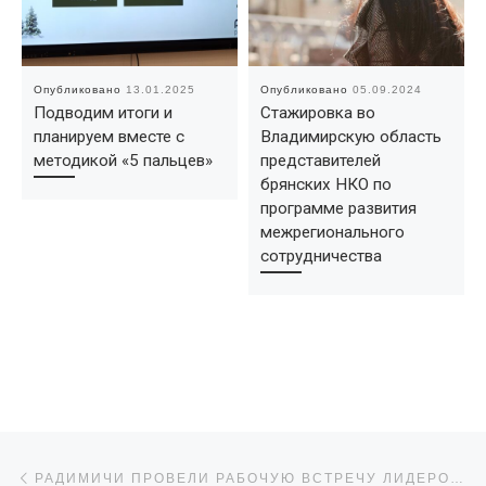
Опубликовано
13.01.2025
Опубликовано
05.09.2024
Подводим итоги и
Стажировка во
планируем вместе с
Владимирскую область
методикой «5 пальцев»
представителей
брянских НКО по
программе развития
межрегионального
сотрудничества
Навигация по записям
Предыдущая запись
РАДИМИЧИ ПРОВЕЛИ РАБОЧУЮ ВСТРЕЧУ ЛИДЕРОВ НКО-СЕКТОРА, ПРИУРОЧЕННУЮ КО ДНЮ НКО