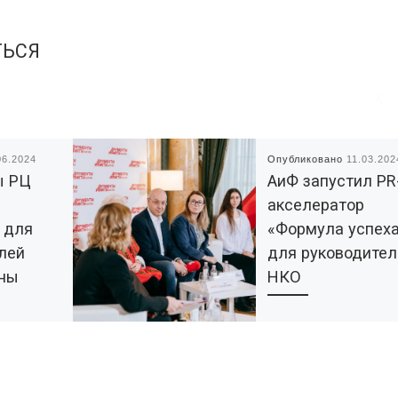
ТЬСЯ
06.2024
Опубликовано
11.03.202
ы РЦ
АиФ запустил PR
акселератор
 для
«Формула успех
лей
для руководител
ны
НКО
нтра
Сегодня в России, п
илась
данным Минюста, 215 т
ециалисты
НКО. И ежегодно
ектр
регистрируется более 
услуг для
тыс. новых НКО. При э