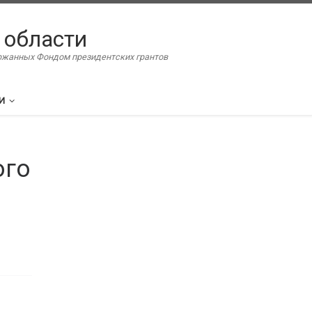
 области
ержанных Фондом президентских грантов
И
ого