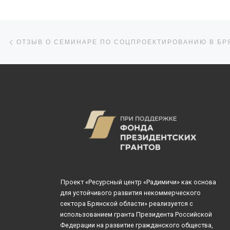
заявителей. От
консультаций по
подготовке заяво
Навигация по записям
Предыдущая запись
грантовые […]
Проект «Ресурсный центр «Радимичи» как основа
для устойчивого развития некоммерческого
сектора Брянской области» реализуется с
использованием гранта Президента Российской
Федерации на развитие гражданского общества,