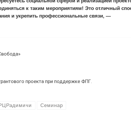
ересуетесь социальной сферой и реализацией проект
диняться к таким мероприятиям! Это отличный спо
ания и укрепить профессиональные связи, —
«Свобода»
грантового проекта при поддержке ФПГ.
РЦРадимичи
Семинар