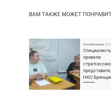
ВАМ ТАКЖЕ МОЖЕТ ПОНРАВИ
Опубликовано
21.
Специалист
провели
стратсессию
представите
НКО Брянщи
У Ресурсного це
«Радимичи» появ
новая услуга. Сп
РЦ расширили сп
консультативных 