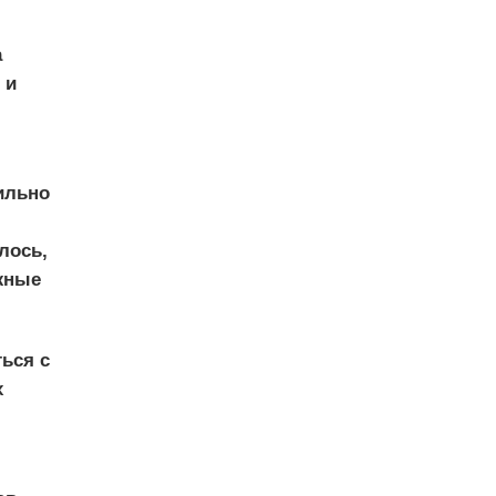
а
 и
ильно
лось,
жные
ься с
х