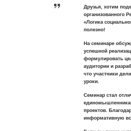
Друзья, хотим под
организованного Р
«Логика социально
полезно!
На семинаре обсу
успешной реализац
формулировать цел
аудитории и разра
что участники дел
уроки.
Семинар стал отли
единомышленникам
проектов. Благода
информативную вс