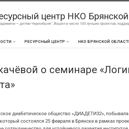
есурсный центр НКО Брянской
димичи — детям Чернобыля". Вошел в число 100 лучших проектов, подд
ВОСТИ
РЕСУРСНЫЙ ЦЕНТР
НКО БРЯНСКОЙ ОБЛАСТ
качёвой о семинаре «Логи
та»
янское диабетическое общество «ДИАДЕТИ32», побывала
который состоялся 25 февраля в Брянске в рамках прое
е сотрудничество для устойчивого развития институтов