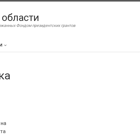
 области
ержанных Фондом президентских грантов
И
ка
 на
кта