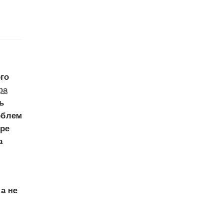
го
ра
ь
облем
ере
а
а не