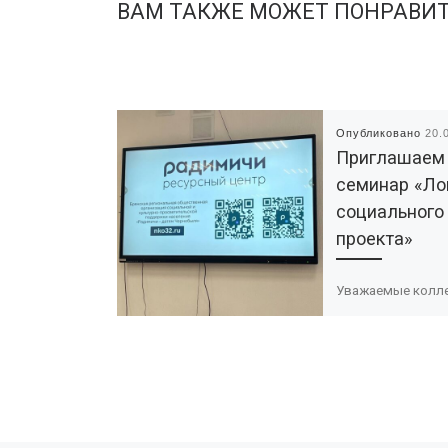
ВАМ ТАКЖЕ МОЖЕТ ПОНРАВИ
Опубликовано
20.
Приглашаем
семинар «Ло
социального
проекта»
Уважаемые колле
приглашаем на с
«Логика социальн
проекта» 25 февр
10.00 Место прове
Брянск пр. Станке
Димитрова 6 биб
№1 […]