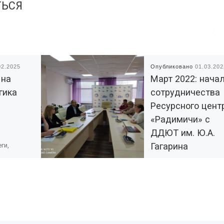
ТЬСЯ
02.2025
Опубликовано
01.03.202
 на
Март 2022: нача
гика
сотрудничества
Ресурсного цент
«Радимичи» с
ДДЮТ им. Ю.А.
Гагарина
ги,
еминар
ого
Первого марта сотруд
аля 2025 в
Ресурсного центра
дения: г.
«Радимичи» встретилис
-
сотрудниками Брянско
лиотека
губернаторского двор