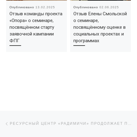
Опубликовано
13.02.2025
Опубликовано
02.06.2025
Отзыв команды проекта
Отзыв Елены Смольской
«Опора» о семинаре,
о семинаре,
посвящённом старту
посвящённому оценке в
заявочной кампании
социальных проектах и
ФПГ
программах
Навигация по записям
Предыдущая запись
РЕСУРСНЫЙ ЦЕНТР «РАДИМИЧИ» ПРОДОЛЖАЕТ ПРАКТИКООРИЕНТИРОВАННЫЕ ЗАНЯТИЯ «КАК РАЗРАБОТАТЬ СОЦИАЛЬНЫЙ ПРОЕКТ ДЛЯ ПОБЕДЫ В КОНКУРСЕ ПРЕЗИДЕНТСКИХ ГРАНТОВ»