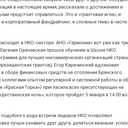
аций в настоящее время, рассказали о достижениях и
ми предстоит справляться. Это и «грантовая игла», и
 и корпоративный фандрайзинг, и сложные темы в части
оисходит в НКО-секторе. АНО «Гармония» вот уже как тр
 Евгения Орачевская прошла обучение в Школе НКО.
ограмма для лучших некоммерческих организаций стран
резидентских грантов), Егор Карачинский вдохновил
 в сборе финансовых средств на отопление Брянского
с коллегами опытом регулярной и системной работы в о
 «Красная Горка») пригласила всех присутствующих на
ественская ночь», которое пройдет 5 января в 14.00 во
о подобного рода встречи лидеров НКО позволяют
ке лучше узнавать друг друга, делиться важным: успех