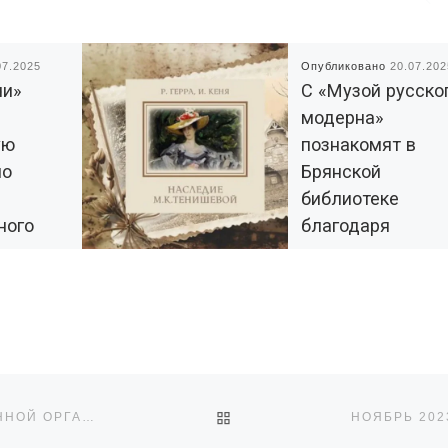
07.2025
Опубликовано
20.07.202
чи»
С «Музой русско
модерна»
ую
познакомят в
по
Брянской
библиотеке
ного
благодаря
а в
поддержке РЦ
рии
«Радимичи»
В брянской детской
библиотеке №8 имени М
ой
Тенишевой 29 июля бу
м. М.К.
открыто экспозиционн
ялось
пространство под
ОБРАТНО К СПИСКУ ЗАПИ
ОКТЯБРЬ 2023: В НОВОЗЫБКОВЕ НА БАЗЕ ОБЩЕСТВЕННОЙ ОРГАНИЗАЦИИ «РАДИМИЧИ – ДЕТЯМ ЧЕРНОБЫЛЯ» ПРОДОЛЖАЕТ РАБОТУ «ШКОЛА СОЦИОКУЛЬТУРНОГО ПРОЕКТИРОВАНИЯ»
НОЯБРЬ 202
ткрытие
названием «Муза русск