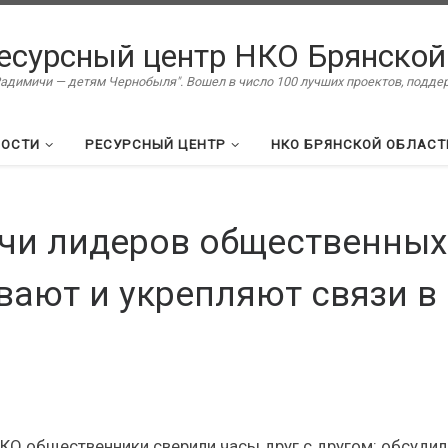
есурсный центр НКО Брянской
димичи — детям Чернобыля". Вошел в число 100 лучших проектов, подд
ВОСТИ
РЕСУРСНЫЙ ЦЕНТР
НКО БРЯНСКОЙ ОБЛАСТ
ечи лидеров общественных
вают и укрепляют связи в
НКО общественники сверили часы друг с другом: обсудил