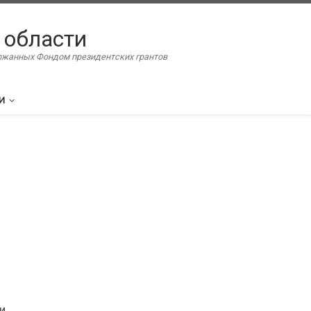
 области
ержанных Фондом президентских грантов
И
и