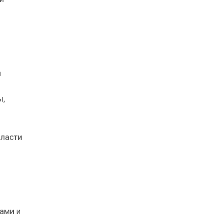
и
ы,
бласти
ами и