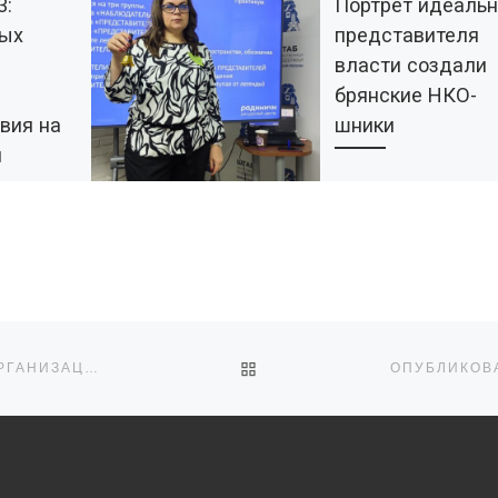
3:
Портрет идеальн
вых
представителя
власти создали
брянские НКО-
вия на
шники
и
Креативную задачу –
описать набор позити
качеств, которыми до
в в
обладать чиновник,
ых
поставила перед
астников
участниками
чашкой
семинара Ольга
Голощапова. Семинар
ка –
ОБРАТНО К СПИСКУ ЗАПИ
НОЯБРЬ 2023: ВСТРЕЧИ ЛИДЕРОВ ОБЩЕСТВЕННЫХ ОРГАНИЗАЦИЙ РАЗВИВАЮТ И УКРЕПЛЯЮТ СВЯЗИ В НКО-СЕКТОРЕ
состоялся в Штабе
тие
общественной поддер
[…]
[…]