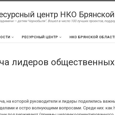
есурсный центр НКО Брянской
димичи — детям Чернобыля". Вошел в число 100 лучших проектов, подд
ВОСТИ
РЕСУРСНЫЙ ЦЕНТР
НКО БРЯНСКОЙ ОБЛАСТ
еча лидеров общественных
ча, на которой руководители и лидеры поделились важн
делами и остро волнующими вопросами. Среди них: как
 они поддерживают (приемы человекоориентированного