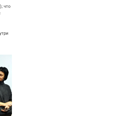
); что
с
утри