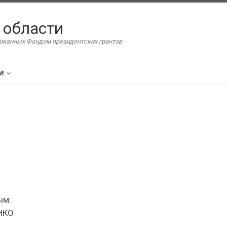
 области
ержанных Фондом президентских грантов
И
ым:
 НКО