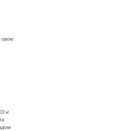
т свою
КО и
та
ндом