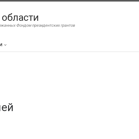
 области
ержанных Фондом президентских грантов
И
лей