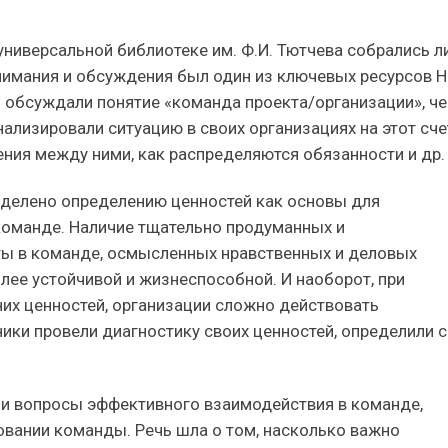
 универсальной библиотеке им. Ф.И. Тютчева собрались 
нимания и обсуждения был один из ключевых ресурсов 
 обсуждали понятие «команда проекта/организации», ч
нализировали ситуацию в своих организациях на этот сче
ения между ними, как распределяются обязанности и др.
уделено определению ценностей как основы для
команде. Наличие тщательно продуманных и
ты в команде, осмысленных нравственных и деловых
лее устойчивой и жизнеспособной. И наоборот, при
них ценностей, организации сложно действовать
ики провели диагностику своих ценностей, определили 
ли вопросы эффективного взаимодействия в команде,
вании команды. Речь шла о том, насколько важно