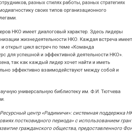
отрудников, разных стилях работы, разных стратегиях
модиагностику своих типов организационного
легами.
деров НКО имеет диалоговый характер. Здесь лидеры
низации жизнедеятельности НКО. Каждая встреча имее
н и открыт цикл встреч по теме «Команда
рс для успешной и эффективной деятельности НКО».
ена, так как каждый лидер хочет найти и иметь
ально эффективно взаимодействуют между собой и
аучную универсальную библиотеку им. Ф.И. Тютчева
и.
«Ресурсный центр «Радимичи»: системная поддержка Н
овиях постковидного периода» с использованием гран
азвитие гражданского общества, предоставленного Фо