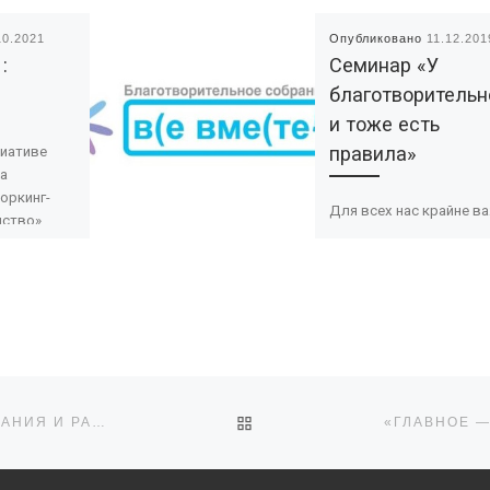
10.2021
Опубликовано
11.12.201
:
Cеминар «У
О
благотворительн
и тоже есть
правила»
циативе
ра
оркинг-
Для всех нас крайне в
нство»
доверие жителей регио
льный
оно напрямую зависит 
янская
того, насколько прозр
жка
и открыто мы работае
ктов
Приглашаем вас […]
нтских
ОБРАТНО К СПИСКУ ЗАПИ
ИНФОРМАЦИОННЫЕ МАТЕРИАЛЫ ПО ВОПРОСАМ СОЗДАНИЯ И РАЗВИТИЯ ФОНДОВ ЦЕЛЕВОГО КАПИТАЛА НКО