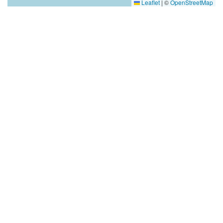
Leaflet
|
©
OpenStreetMap
Проект «Ресурсный центр «Радимичи» как основа для
устойчивого развития некоммерческого сектора
Брянской области» реализуется с использованием