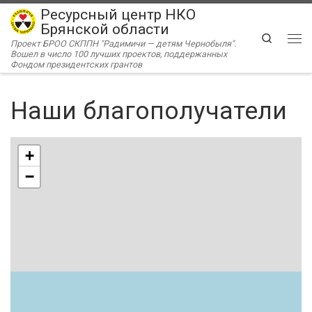
Ресурсный центр НКО
Перейти к содержимому
Брянской области
Search
Проект БРОО СКППН "Радимичи — детям Чернобыля".
Ме
Вошел в число 100 лучших проектов, поддержанных
Фондом президентских грантов
Наши благополучатели
+
−