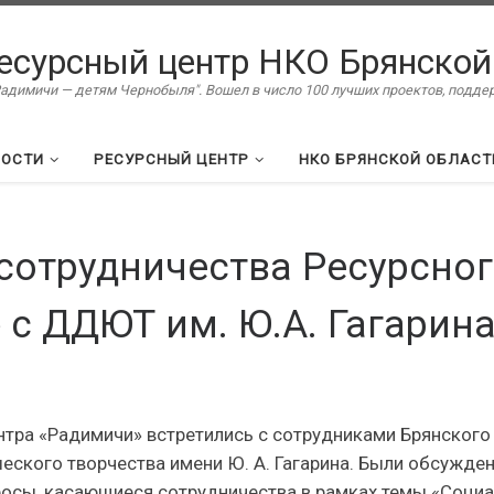
есурсный центр НКО Брянской
димичи — детям Чернобыля". Вошел в число 100 лучших проектов, подд
ВОСТИ
РЕСУРСНЫЙ ЦЕНТР
НКО БРЯНСКОЙ ОБЛАСТ
 сотрудничества Ресурсно
 с ДДЮТ им. Ю.А. Гагарин
нтра «Радимичи» встретились с сотрудниками Брянского
еского творчества имени Ю. А. Гагарина. Были обсужде
осы, касающиеся сотрудничества в рамках темы «Соци