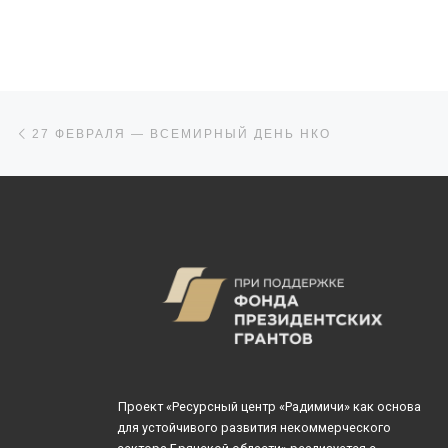
визитом посетил
Голощапова, дир
липецкого ресурс
центра «Школа НК
эксперт регионал
федеральных конк
Навигация по записям
Предыдущая запись
27 ФЕВРАЛЯ — ВСЕМИРНЫЙ ДЕНЬ НКО
Проект «Ресурсный центр «Радимичи» как основа
для устойчивого развития некоммерческого