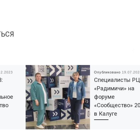
ТЬСЯ
12.2023
Опубликовано
19.07.202
3:
Специалисты РЦ
«Радимичи» на
льное
форуме
тво
«Сообщество» 2
в Калуге
рганизацию
В течение двух дней 18
ужеским
июля в Калуге проходи