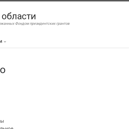
 области
ержанных Фондом президентских грантов
И
го
а
ны
альное