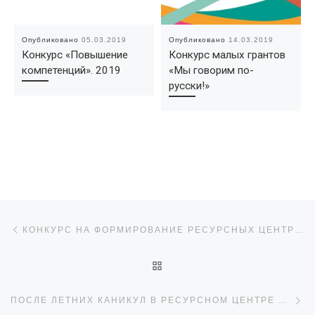
Опубликовано
05.03.2019
Опубликовано
14.03.2019
Конкурс «Повышение
Конкурс малых грантов
компетенций». 2019
«Мы говорим по-
русски!»
Навигация по записям
Предыдущая запись
КОНКУРС НА ФОРМИРОВАНИЕ РЕСУРСНЫХ ЦЕНТРОВ ДОБРОВОЛЬЧЕСТВА
ОБРАТНО К СПИСКУ ЗАПИ
С
ПОСЛЕ ЛЕТНИХ КАНИКУЛ В РЕСУРСНОМ ЦЕНТРЕ «РАДИМИЧИ» ПРОДОЛЖАЕТСЯ ОБУЧЕНИЕ