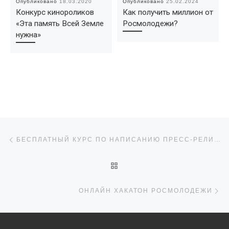
Опубликовано
18.03.2020
Опубликовано
25.02.2024
Конкурс кинороликов
Как получить миллион от
«Эта память Всей Земле
Росмолодежи?
нужна»
Навигация по записям
Предыдущая запись
БЕСПЛАТНЫЙ КУРС ПО НАПИСАНИЮ ПРЕСС-РЕЛИЗОВ
ОБРАТНО К СПИСКУ ЗАПИ
С
ОНЛАЙН ХАКАТОН РОСМОЛОДЕЖИ