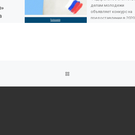
делам молодежи
о»
объявляет конкурс на
а
предоставление в 2020
грантов в форме субси
из федерального бюд
24 марта
некоммерческим
ация
организациям, в […]
нтров в
ным
тили
ОБРАТНО К СПИСКУ ЗАПИ
нкурс по