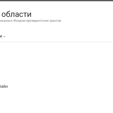
 области
ержанных Фондом президентских грантов
И
лайн