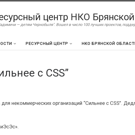
есурсный центр НКО Брянской
димичи — детям Чернобыля". Вошел в число 100 лучших проектов, подд
ВОСТИ
РЕСУРСНЫЙ ЦЕНТР
НКО БРЯНСКОЙ ОБЛАСТ
ильнее с CSS”
 для некоммерческих организаций “Сильнее с CSS”. Дед
СиЭсЭс».