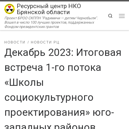
Ресурсный центр НКО
Перейти к содержимому
Брянской области
Search
Проект БРОО СКППН "Радимичи — детям Чернобыля".
Ме
Вошел в число 100 лучших проектов, поддержанных
Фондом президентских грантов
НОВОСТИ
НОВОСТИ РЦ
Декабрь 2023: Итоговая
встреча 1-го потока
«Школы
социокультурного
проектирования» юго-
западных районов