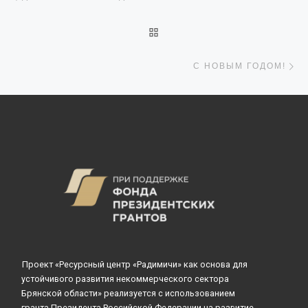
ОБРАТНО К СПИСКУ ЗАПИ
С
С НОВЫМ ГОДОМ!
Проект «Ресурсный центр «Радимичи» как основа для
устойчивого развития некоммерческого сектора
Брянской области» реализуется с использованием
гранта Президента Российской Федерации на развитие