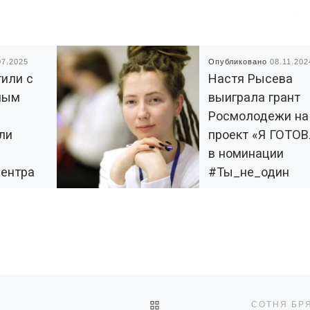
07.2025
Опубликовано
08.11.202
тили с
Настя Рысева
ным
выиграла грант
Росмолодежи на
ли
проект «Я ГОТО
в номинации
центра
#Ты_не_один
»
Мы от всей души
поздравляем Анастаси
с
благодарим за
визитом
консультации и подде
алужского
при подготовке гранто
ра
заявки Катерина
и
Быкова и Сергей Тоще
рсного
ОБРАТНО К СПИСКУ ЗАПИ
СОТНЯ БР
«Я ГОТОВлю» — это [