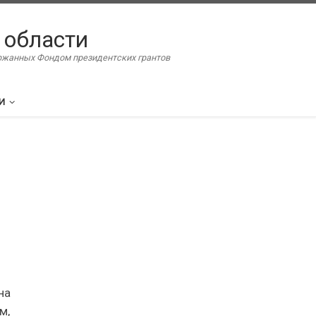
 области
ержанных Фондом президентских грантов
И
на
м,