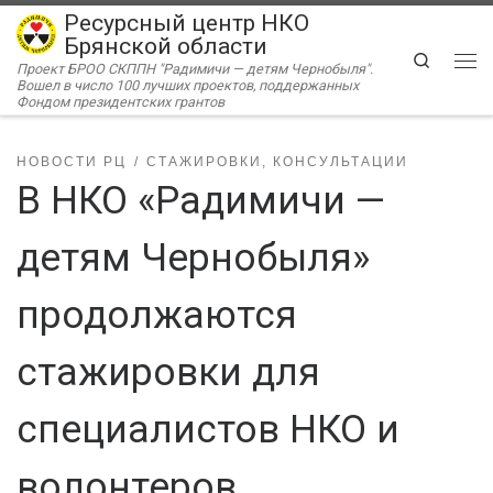
Ресурсный центр НКО
Перейти к содержимому
Брянской области
Search
Проект БРОО СКППН "Радимичи — детям Чернобыля".
Ме
Вошел в число 100 лучших проектов, поддержанных
Фондом президентских грантов
НОВОСТИ РЦ
СТАЖИРОВКИ, КОНСУЛЬТАЦИИ
В НКО «Радимичи —
детям Чернобыля»
продолжаются
стажировки для
специалистов НКО и
волонтеров