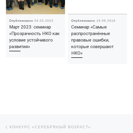
Опубликовано
04.03.2023
Опубликовано
19.09.2019
Март 2023: семинар
Семинар «Самые
«Прозрачность НКО как
распространённые
условие устойчивого
правовые ошибки,
развития»
которые совершают
НКО»
Навигация по записям
Предыдущая запись
КОНКУРС «СЕРЕБРЯНЫЙ ВОЗРАСТ»